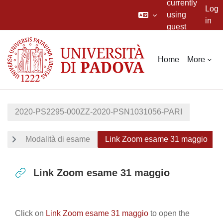
currently
Log
using
in
guest
Skip to main content
access
Home
More
2020-PS2295-000ZZ-2020-PSN1031056-PARI
Modalità di esame
Link Zoom esame 31 maggio
Link Zoom esame 31 maggio
Completion requirements
Click on
Link Zoom esame 31 maggio
to open the