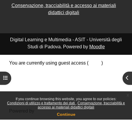
Conservazione, tracciabilità e accesso ai materiali
didattici digitali
Digital Learning e Multimedia - ASIT - Università degli
Studi di Padova. Powered by
Moodle
You are currently using guest access (
Log in
)
Data retention summary
Open course index
Ope
Policies
Get the mobile app
Switch to the standard theme
x
If you continue browsing this website, you agree to our policies:
Condizioni di utilizzo e trattamento dei dati
Conservazione, tracciabilità e
accesso ai materiali didattici digitali
Powered by
Moodle
Continue