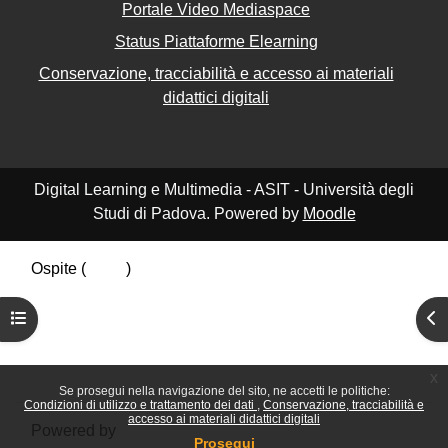
Portale Video Mediaspace
Status Piattaforme Elearning
Conservazione, tracciabilità e accesso ai materiali
didattici digitali
Digital Learning e Multimedia - ASIT - Università degli
Studi di Padova. Powered by
Moodle
Ospite (
Login
)
Riepilogo della conservazione dei dati
Apri indice del corso
Apr
Politiche
Ottieni l'app mobile
Passa al tema standard
x
Se prosegui nella navigazione del sito, ne accetti le politiche:
Condizioni di utilizzo e trattamento dei dati
Conservazione, tracciabilità e
accesso ai materiali didattici digitali
Powered by
Moodle
Prosegui