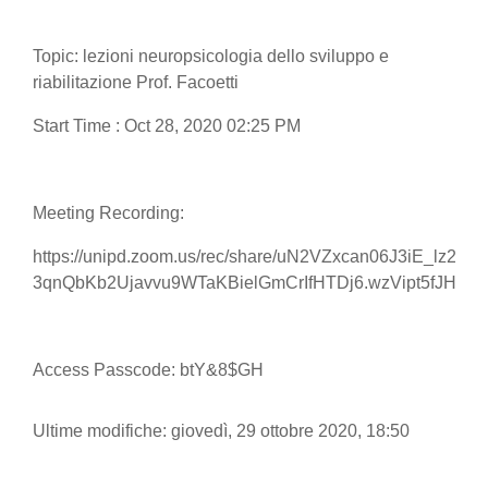
Aggregazione dei criteri
Topic: lezioni neuropsicologia dello sviluppo e
riabilitazione Prof. Facoetti
Start Time : Oct 28, 2020 02:25 PM
Meeting Recording:
https://unipd.zoom.us/rec/share/uN2VZxcan06J3iE_lz2v5
3qnQbKb2Ujavvu9WTaKBielGmCrIfHTDj6.wzVipt5fJH13
Access Passcode: btY&8$GH
Ultime modifiche: giovedì, 29 ottobre 2020, 18:50