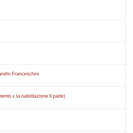
Pagina
andro Franceschini
Pagina
to x la riabilitazione II parte)