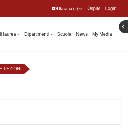
Italiano ‎(it)‎
Ospite
Login
Apr
di laurea
Dipartimenti
Scuola
News
My Media
E LEZIONI