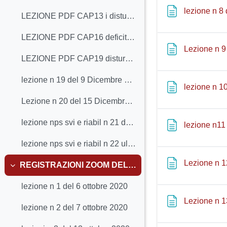
lezione n 8 
LEZIONE PDF CAP13 i disturbi del sistema dei numeri e del calcolo Bertoni
LEZIONE PDF CAP16 deficit visuo-spaziali e visuo-costruttivi in età evolutiva Bertoni
Lezione n 9
LEZIONE PDF CAP19 disturbo da deficit di attenzione e iperattività Bertoni
lezione n 19 del 9 Dicembre 2020
lezione n 1
Lezione n 20 del 15 Dicembre 2020 Genetica della dislessia Sara Mascheretti
lezione nps svi e riabil n 21 del 16 dicembre 2020 discalculia e inizio autismo
lezione n11
lezione nps svi e riabil n 22 ultima del 22 dicembre 2020 percezione e attenzione nellautismo
Lezione n 1
REGISTRAZIONI ZOOM DELLE LEZIONI
Minimizza
lezione n 1 del 6 ottobre 2020
Lezione n 
lezione n 2 del 7 ottobre 2020