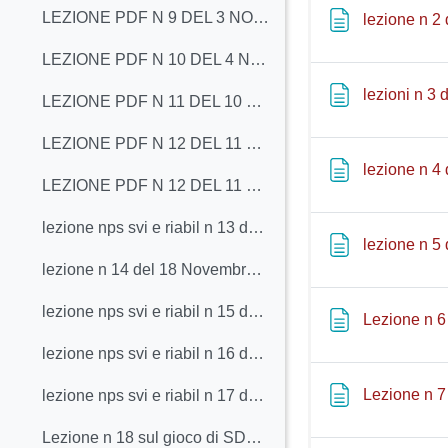
LEZIONE PDF N 9 DEL 3 NOVEMBRE 2020
lezione n 2 
LEZIONE PDF N 10 DEL 4 NOVEMBRE 2020
lezioni n 3 
LEZIONE PDF N 11 DEL 10 NOVEMBRE 2020 CAP 9 BERTONI
LEZIONE PDF N 12 DEL 11 NOVEMBRE 2020 CAP 10 BERTONI
lezione n 4 
LEZIONE PDF N 12 DEL 11 NOVEMBRE 2020 3 SLIDES FACO
lezione nps svi e riabil n 13 del 17 Novembre 2020 a tutta dislessia
lezione n 5 
lezione n 14 del 18 Novembre 2020 studi longitudinali dislessia
lezione nps svi e riabil n 15 del 24 Novembre 2020 action video games e dislessia
Lezione n 6
lezione nps svi e riabil n 16 del 25 Novembre 2020 sempre action nella dislessia
Lezione n 7
lezione nps svi e riabil n 17 del 1 Dicembre 2020 Prevenzione dislessia perceptual learning stimolazione elettrica transcranica e AVG discalculia
Lezione n 18 sul gioco di SDG Sandro Franceschini del 1 e 2 Dicembre 2020