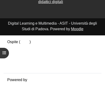
didattici digitali
Digital Learning e Multimedia - ASIT - Università degli
Studi di Padova. Powered by
Moodle
Ospite (
Login
)
Riepilogo della conservazione dei dati
Apri indice del corso
Politiche
Ottieni l'app mobile
Passa al tema standard
Powered by
Moodle