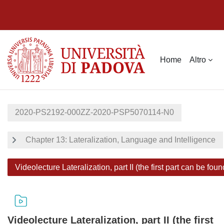
Vai al contenuto principale
Home
Altro
2020-PS2192-000ZZ-2020-PSP5070114-N0
Chapter 13: Lateralization, Language and Intelligence
Videolecture Lateralization, part II (the first part can be f
Videolecture Lateralization, part II (the first