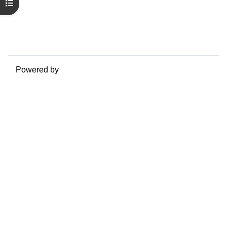
Riepilogo della conservazione dei dati
Apri indice del corso
Politiche
Ottieni l'app mobile
Passa al tema standard
Powered by
Moodle