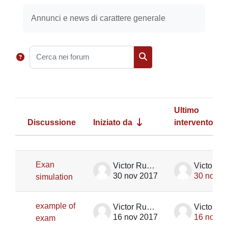
Aggregazione dei criteri
Annunci e news di carattere generale
Cerca nei forum
Cerca nei forum
Ultimo
Discussione
Iniziato da
intervento
Stato
Elenco delle discussioni. Visualizza
Exan
Victor Rupik
30 nov 2017
30 nov 2
simulation
example of
Victor Rupik
16 nov 2017
16 nov 2
exam