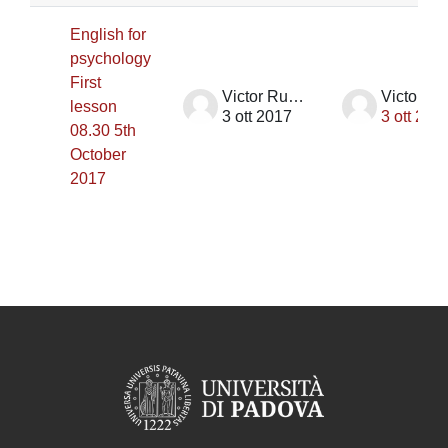
English for
psychology
First
Victor Rupik
lesson
3 ott 2017
3 ott 201
08.30 5th
October
2017