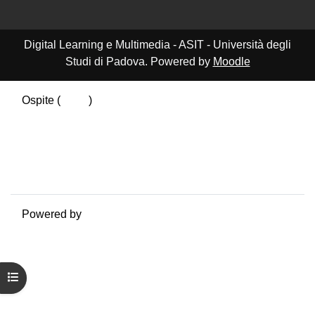
Digital Learning e Multimedia - ASIT - Università degli
Studi di Padova. Powered by
Moodle
Ospite (
Login
)
Riepilogo della conservazione dei dati
Politiche
Ottieni l'app mobile
Passa al tema standard
Powered by
Moodle
Apri indice del corso