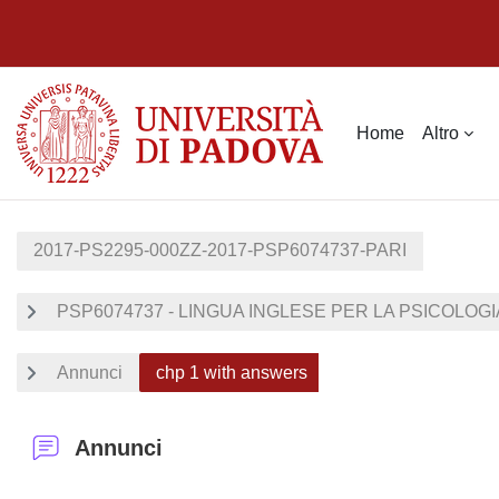
Vai al contenuto principale
Home
Altro
2017-PS2295-000ZZ-2017-PSP6074737-PARI
PSP6074737 - LINGUA INGLESE PER LA PSICOLOGIA (U
Annunci
chp 1 with answers
Annunci