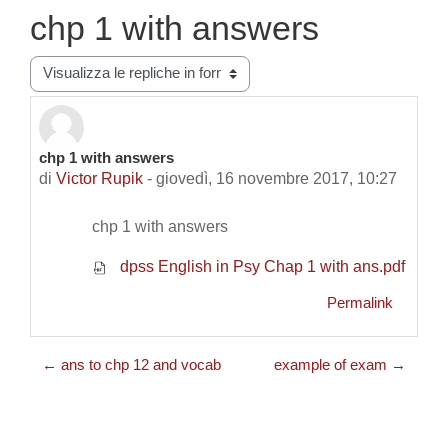
chp 1 with answers
Modalità visualizzazione
chp 1 with answers
Numero di risposte: 0
di
Victor Rupik
-
giovedì, 16 novembre 2017, 10:27
chp 1 with answers
dpss English in Psy Chap 1 with ans.pdf
Permalink
← ans to chp 12 and vocab
example of exam →