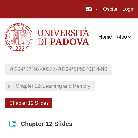
Ospite
Login
Vai al contenuto principale
Home
Altro
2020-PS2192-000ZZ-2020-PSP5070114-N0
Chapter 12: Learning and Memory
Chapter 12 Slides
Chapter 12 Slides