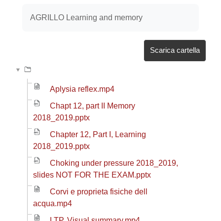
Aggregazione dei criteri
AGRILLO Learning and memory
Scarica cartella
Aplysia reflex.mp4
Chapt 12, part II Memory
2018_2019.pptx
Chapter 12, Part I, Learning
2018_2019.pptx
Choking under pressure 2018_2019,
slides NOT FOR THE EXAM.pptx
Corvi e proprieta fisiche dell
acqua.mp4
LTP, Visual summary.mp4