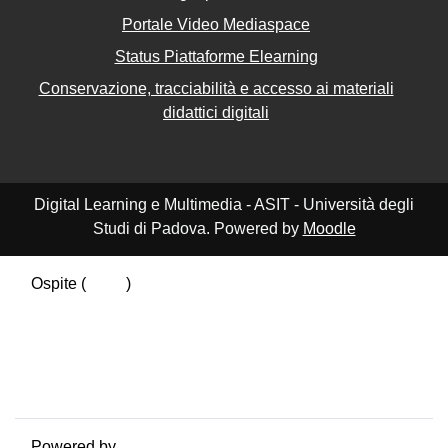
Portale Video Mediaspace
Status Piattaforme Elearning
Conservazione, tracciabilità e accesso ai materiali
didattici digitali
Digital Learning e Multimedia - ASIT - Università degli
Studi di Padova. Powered by
Moodle
Ospite (
Login
)
Riepilogo della conservazione dei dati
Politiche
Ottieni l'app mobile
Passa al tema standard
Powered by
Moodle