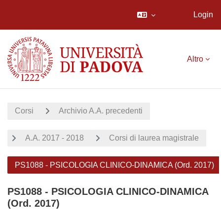
Login
Vai al contenuto principale
Altro
Corsi
Archivio A.A. precedenti
A.A. 2017 - 2018
Corsi di laurea magistrale
PS1088 - PSICOLOGIA CLINICO-DINAMICA (Ord. 2017)
PS1088 - PSICOLOGIA CLINICO-DINAMICA
(Ord. 2017)