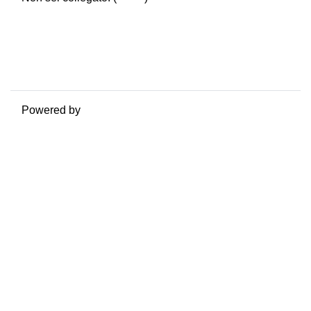
Riepilogo della conservazione dei dati
Politiche
Ottieni l'app mobile
Passa al tema standard
Powered by
Moodle