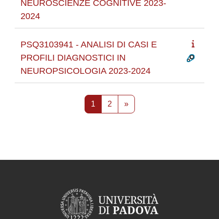
NEUROSCIENZE COGNITIVE 2023-
2024
PSQ3103941 - ANALISI DI CASI E
PROFILI DIAGNOSTICI IN
NEUROPSICOLOGIA 2023-2024
Pagina 1
Pagina 2
Pagina successiva
1
2
»