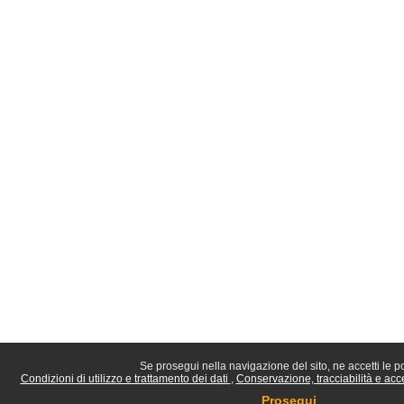
Se prosegui nella navigazione del sito, ne accetti le po
Condizioni di utilizzo e trattamento dei dati
Conservazione, tracciabilità e acces
Prosegui