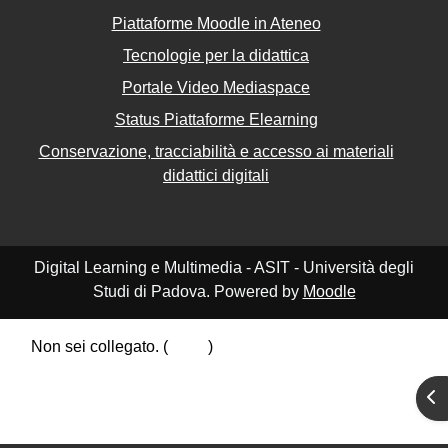
Piattaforme Moodle in Ateneo
Tecnologie per la didattica
Portale Video Mediaspace
Status Piattaforme Elearning
Conservazione, tracciabilità e accesso ai materiali
didattici digitali
Digital Learning e Multimedia - ASIT - Università degli
Studi di Padova. Powered by
Moodle
Non sei collegato. (
Login
)
Riepilogo della conservazione dei dati
Apr
Politiche
Ottieni l'app mobile