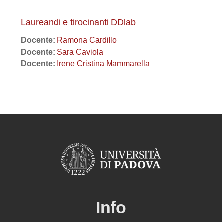
Laureandi e tirocinanti DDlab
Docente:
Ramona Cardillo
Docente:
Sara Caviola
Docente:
Irene Cristina Mammarella
Info