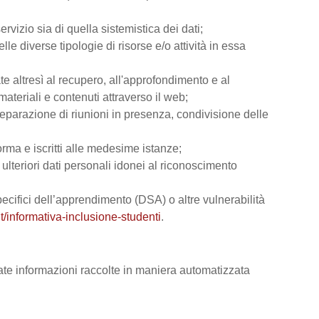
rvizio sia di quella sistemistica dei dati;
lle diverse tipologie di risorse e/o attività in essa
ate altresì al recupero, all'approfondimento e al
teriali e contenuti attraverso il web;
reparazione di riunioni in presenza, condivisione delle
orma e iscritti alle medesime istanze;
e ulteriori dati personali idonei al riconoscimento
 specifici dell’apprendimento (DSA) o altre vulnerabilità
t/informativa-inclusione-studenti
.
vate informazioni raccolte in maniera automatizzata