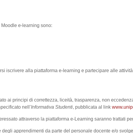
ma Moodle e-learning sono:
rsi iscrivere alla piattaforma e-learning e partecipare alle attivi
ato ai principi di correttezza, liceità, trasparenza, non eccedenza
cificato nell’
Informativa Studenti
, pubblicata al link
www.unipd.
ressato attraverso la piattaforma e-Learning saranno trattati per 
one degli apprendimenti da parte del personale docente e/o svolge