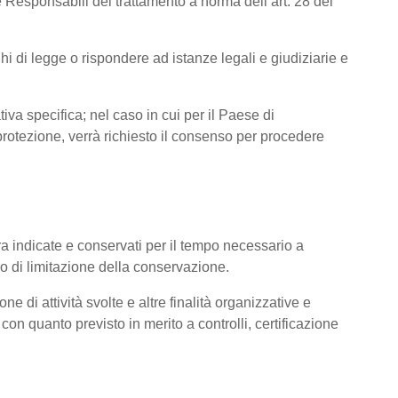
 Responsabili del trattamento a norma dell’art. 28 del
hi di legge o rispondere ad istanze legali e giudiziarie e
tiva specifica; nel caso in cui per il Paese di
otezione, verrà richiesto il consenso per procedere
pra indicate e conservati per il tempo necessario a
pio di limitazione della conservazione.
ne di attività svolte e altre finalità organizzative e
con quanto previsto in merito a controlli, certificazione