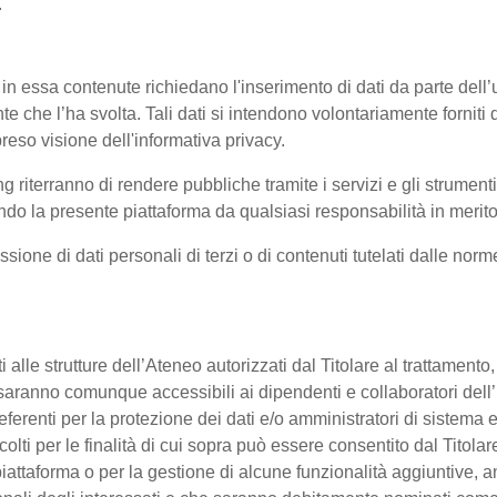
.
 in essa contenute richiedano l'inserimento di dati da parte dell’u
'utente che l’ha svolta. Tali dati si intendono volontariamente fornit
reso visione dell'informativa privacy.
ng riterranno di rendere pubbliche tramite i servizi e gli strumen
 la presente piattaforma da qualsiasi responsabilità in merito 
ssione di dati personali di terzi o di contenuti tutelati dalle nor
enti alle strutture dell’Ateneo autorizzati dal Titolare al trattament
 o saranno comunque accessibili ai dipendenti e collaboratori dell
referenti per la protezione dei dati e/o amministratori di sistema e
colti per le finalità di cui sopra può essere consentito dal Titol
ttaforma o per la gestione di alcune funzionalità aggiuntive, anc