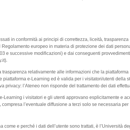
ssati in conformità ai principi di correttezza, liceità, trasparenz
sto dal Regolamento europeo in materia di protezione dei dati pe
2003 e successive modificazioni) e dai conseguenti provvedimenti 
.it).
trasparenza relativamente alle informazioni che la piattaforma e-
e piattaforma e-Learning ed è valida per i visitatori/utenti dell
a privacy: l’Ateneo non risponde del trattamento dei dati effettuat
-Learning i visitatori e gli utenti approvano esplicitamente e ac
te, compresa l’eventuale diffusione a terzi solo se necessaria per
na come e perché i dati dell’utente sono trattati, è l’Università 