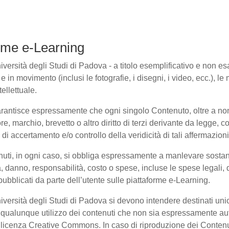
forme e-Learning
ersità degli Studi di Padova - a titolo esemplificativo e non esaus
in movimento (inclusi le fotografie, i disegni, i video, ecc.), le m
ellettuale.
arantisce espressamente che ogni singolo Contenuto, oltre a non
ore, marchio, brevetto o altro diritto di terzi derivante da legge,
i accertamento e/o controllo della veridicità di tali affermazioni
enuti, in ogni caso, si obbliga espressamente a manlevare sosta
danno, responsabilità, costo o spese, incluse le spese legali, 
pubblicati da parte dell’utente sulle piattaforme e-Learning.
niversità degli Studi di Padova si devono intendere destinati un
qualunque utilizzo dei contenuti che non sia espressamente autoriz
to licenza Creative Commons. In caso di riproduzione dei Contenu