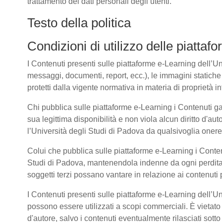
trattamento dei dati personali degli utenti.
Testo della politica
Condizioni di utilizzo delle piatta
I Contenuti presenti sulle piattaforme e-Learning dell’Univ
messaggi, documenti, report, ecc.), le immagini statiche e 
protetti dalla vigente normativa in materia di proprietà int
Chi pubblica sulle piattaforme e-Learning i Contenuti g
sua legittima disponibilità e non viola alcun diritto d'aut
l’Università degli Studi di Padova da qualsivoglia onere d
Colui che pubblica sulle piattaforme e-Learning i Cont
Studi di Padova, mantenendola indenne da ogni perdita, 
soggetti terzi possano vantare in relazione ai contenuti 
I Contenuti presenti sulle piattaforme e-Learning dell’U
possono essere utilizzati a scopi commerciali. È vietato 
d'autore, salvo i contenuti eventualmente rilasciati sot