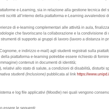
ttaforme e-Learning, sia in relazione alla gestione tecnica del se
nti iscritti all’interno della piattaforma e-Learning avvalendosi de
perienze di e-learning complementari alle attività in aula, finalizz
logie che favoriscano la collaborazione e la condivisione di ma
trumenti di supporto ai gruppi di lavoro (lavoro a distanza in p
Cognome, e indirizzo e-mail) agli studenti registrati sulla piattaf
zo della piattaforma e-learning potrebbe essere richiesto di fornir
all’immagine) contenuti in documenti di identità;
, relativi allo stato di salute, a condizioni di disabilità, disturbi
mativa studenti (Inclusione)
pubblicata al link
https://www.unipd.i
 sistema e log file applicativi (Moodle) nei quali vengono conser
ro essere le seguenti: