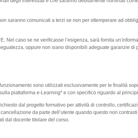
onali degli interessati e che saranno debitamente nominati come
i non saranno comunicati a terzi se non per ottemperare ad obblig
-UE. Nel caso se ne verificasse l’esigenza, sarà fornita un'informa
eguatezza, oppure non siano disponibili adeguate garanzie di pr
uo funzionamento sono utilizzati esclusivamente per le finalità so
i sulla piattaforma e-Learning* e con specifico riguardo al princi
hiesto dal progetto formativo per attività di controllo, certificazio
 di cancellazione da parte dell’utente quando questo non contrasti 
ati dal docente titolare del corso.