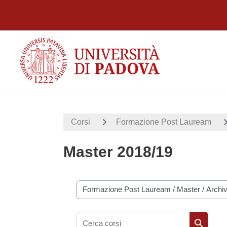
Vai al contenuto principale
Corsi
Formazione Post Lauream
Master 2018/19
Categorie di corso
Cerca corsi