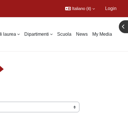
Italiano ‎(it)‎
Login
Apr
di laurea
Dipartimenti
Scuola
News
My Media