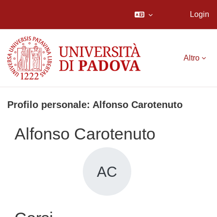
Login
Vai al contenuto principale
Altro
Profilo personale: Alfonso Carotenuto
Alfonso Carotenuto
AC