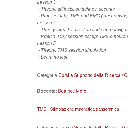
Lesson 3
- Theory: artifacts, guidelines, security
- Practice (lab): TMS and EMG (electromyog
Lesson 4
- Theory: area localization and neuronavigat
- Pratica (lab): session set up: TMS e neuro
Lesson 5
- Theory: TMS session simulation
- Learning test
Categoria
Corsi a Supporto della Ricerca / C
Docente:
Beatrice Moret
TMS - Stimolazione magnetica transcranica
Categoria
Corsi a Supporto della Ricerca / C