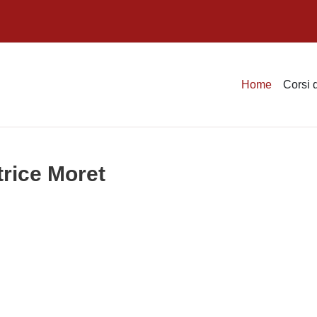
Home
Corsi 
trice Moret