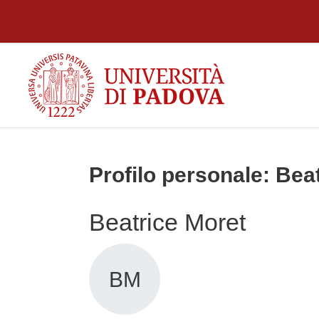
Vai al contenuto principale
Profilo personale: Bea
Beatrice Moret
BM