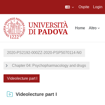
Ospite
Login
Vai al contenuto principale
Home
Altro
2020-PS2192-000ZZ-2020-PSP5070114-N0
Chapter 04: Psychopharmacology and drugs
Videolecture part I
Videolecture part I