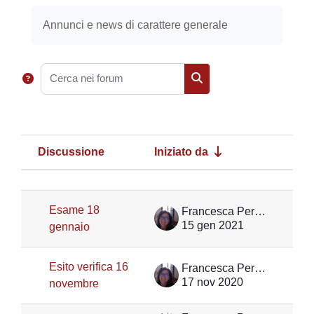
Aggregazione dei criteri
Annunci e news di carattere generale
Cerca nei forum
Cerca nei forum
Discussione
Iniziato da
Ult
Stato
Elenco delle discussioni. Visualizza
Esame 18
Francesca Peressotti
15 gen 2021
gennaio
Esito verifica 16
Francesca Peressotti
17 nov 2020
novembre