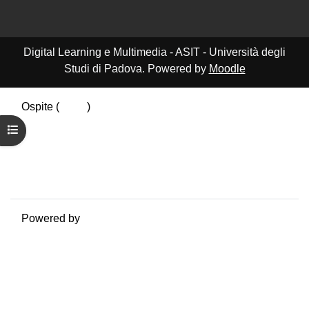
Digital Learning e Multimedia - ASIT - Università degli
Studi di Padova. Powered by
Moodle
Ospite (
Login
)
Riepilogo della conservazione dei dati
Apri indice del corso
Politiche
Ottieni l'app mobile
Passa al tema standard
Powered by
Moodle