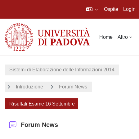
Ospite
Login
Vai al contenuto principale
Home
Altro
Sistemi di Elaborazione delle Informazioni 2014
Introduzione
Forum News
Risultati Esame 16 Settembre
Forum News