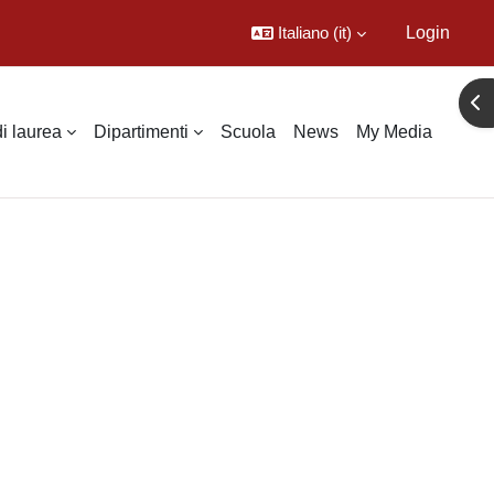
Italiano ‎(it)‎
Login
Apr
di laurea
Dipartimenti
Scuola
News
My Media