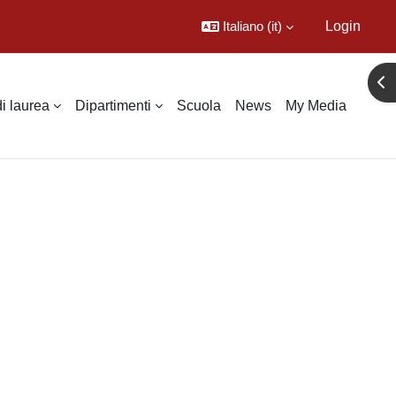
Italiano ‎(it)‎
Login
Apr
di laurea
Dipartimenti
Scuola
News
My Media