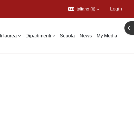
Italiano ‎(it)‎
Login
Apr
di laurea
Dipartimenti
Scuola
News
My Media