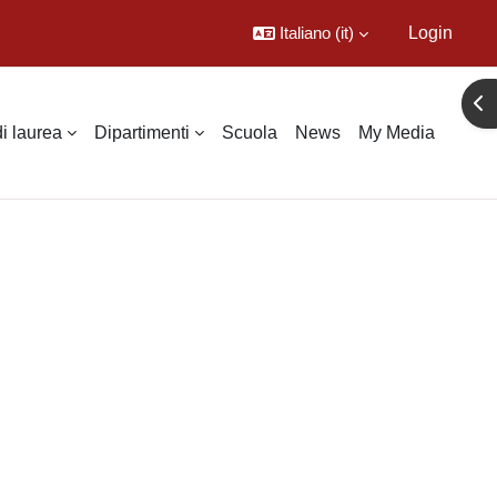
Italiano ‎(it)‎
Login
Apr
di laurea
Dipartimenti
Scuola
News
My Media