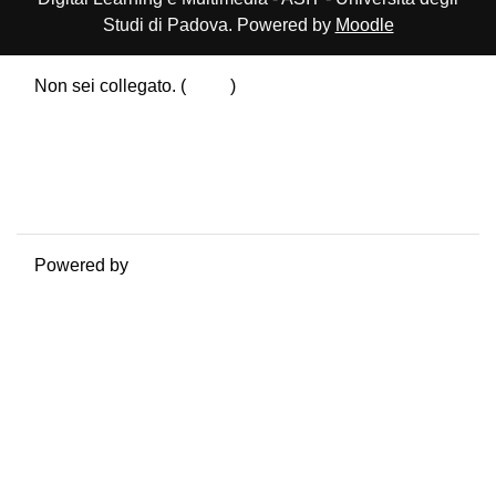
Studi di Padova. Powered by
Moodle
Non sei collegato. (
Login
)
Riepilogo della conservazione dei dati
Politiche
Ottieni l'app mobile
Passa al tema standard
Powered by
Moodle