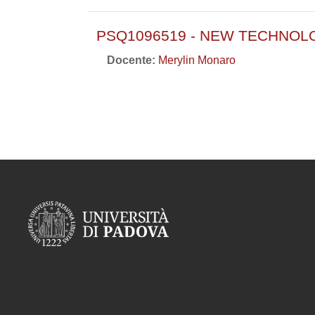
PSQ1096519 - NEW TECHNOL
Docente:
Merylin Monaro