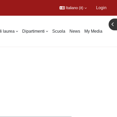
Italiano ‎(it)‎
Login
Apr
di laurea
Dipartimenti
Scuola
News
My Media