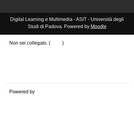
Digital Learning e Multimedia - ASIT - Università degli
Studi di Padova. Powered by
Moodle
Non sei collegato. (
Login
)
Riepilogo della conservazione dei dati
Politiche
Ottieni l'app mobile
Passa al tema standard
Powered by
Moodle