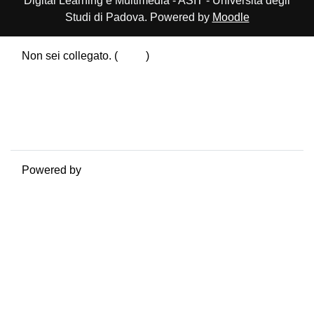
Digital Learning e Multimedia - ASIT - Università degli
Studi di Padova. Powered by
Moodle
Non sei collegato. (
Login
)
Riepilogo della conservazione dei dati
Politiche
Ottieni l'app mobile
Passa al tema standard
Powered by
Moodle