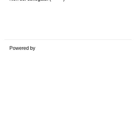
Riepilogo della conservazione dei dati
Politiche
Ottieni l'app mobile
Passa al tema standard
Powered by
Moodle