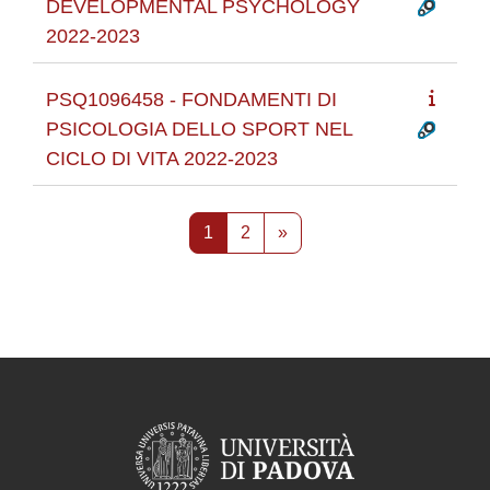
DEVELOPMENTAL PSYCHOLOGY
2022-2023
PSQ1096458 - FONDAMENTI DI
PSICOLOGIA DELLO SPORT NEL
CICLO DI VITA 2022-2023
Pagina 1
Pagina 2
Pagina successiva
1
2
»