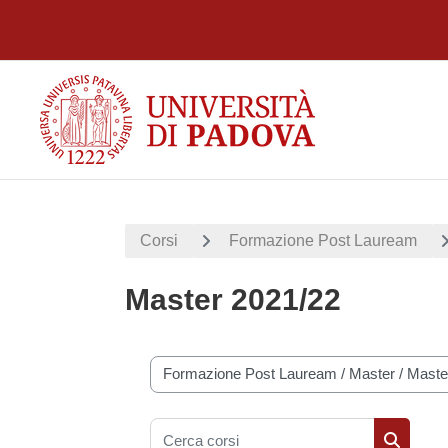
Vai al contenuto principale
Corsi
Formazione Post Lauream
Master 2021/22
Categorie di corso
Cerca corsi