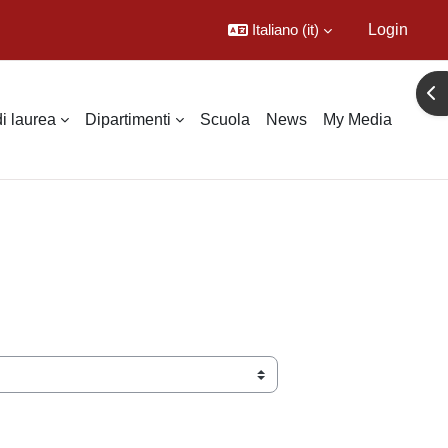
Italiano ‎(it)‎
Login
Apr
di laurea
Dipartimenti
Scuola
News
My Media