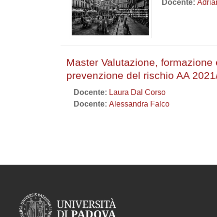
Docente:
Adria
Master Valutazione, formazione e
prevenzione del rischio AA 2021
Docente:
Laura Dal Corso
Docente:
Alessandra Falco