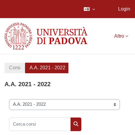
Login
Vai al contenuto principale
Altro
Corsi
A.A. 2021 - 2022
A.A. 2021 - 2022
Categorie di corso
Cerca corsi
Cerca corsi