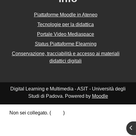
Piattaforme Moodle in Ateneo
Tecnologie per la didattica
Portale Video Mediaspace
Status Piattaforme Elearning
Conservazione, tracciabilità e accesso ai materiali
didattici digitali
Digital Learning e Multimedia - ASIT - Università degli
Studi di Padova. Powered by
Moodle
Non sei collegato. (
Login
)
Riepilogo della conservazione dei dati
Apr
Politiche