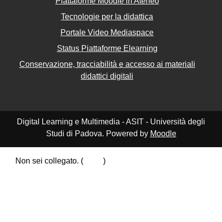
Piattaforme Moodle in Ateneo
Tecnologie per la didattica
Portale Video Mediaspace
Status Piattaforme Elearning
Conservazione, tracciabilità e accesso ai materiali
didattici digitali
Digital Learning e Multimedia - ASIT - Università degli
Studi di Padova. Powered by
Moodle
Non sei collegato. (
Login
)
Riepilogo della conservazione dei dati
Politiche
Ottieni l'app mobile
Passa al tema standard