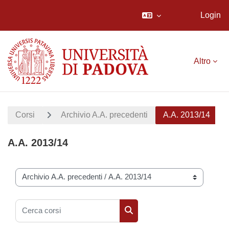
Login
Vai al contenuto principale
Altro
Corsi
Archivio A.A. precedenti
A.A. 2013/14
A.A. 2013/14
Categorie di corso
Cerca corsi
Cerca corsi