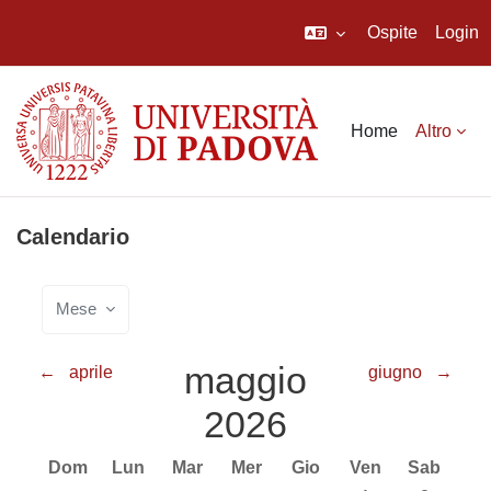
Ospite
Login
Vai al contenuto principale
Home
Altro
Calendario
Mese
maggio
←
aprile
giugno
→
2026
Domenica
Lunedi
Martedì
Mercoledì
Giovedì
Venerdì
Sabato
Dom
Lun
Mar
Mer
Gio
Ven
Sab