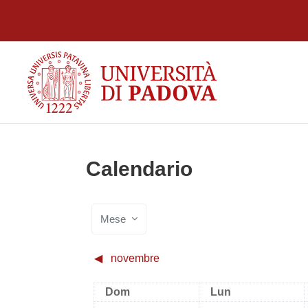
Vai al contenuto principale
Calendario
Mese
◀︎
novembre
Domenica
Lunedi
Dom
Lun