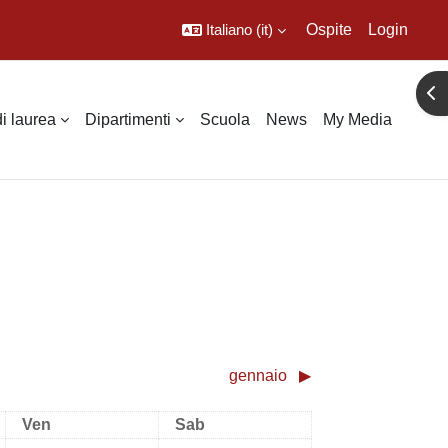
Italiano ‎(it)‎
Ospite
Login
Apr
di laurea
Dipartimenti
Scuola
News
My Media
gennaio
▶︎
Venerdì
Sabato
Ven
Sab