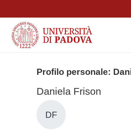
Vai al contenuto principale
Profilo personale: Dan
Daniela Frison
DF