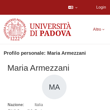
Login
Vai al contenuto principale
Altro
Profilo personale: Maria Armezzani
Maria Armezzani
MA
Nazione:
Italia