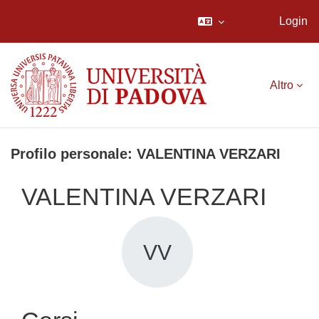
Login
Vai al contenuto principale
Altro
Profilo personale: VALENTINA VERZARI
VALENTINA VERZARI
VV