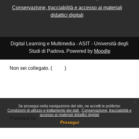
Conservazione, tracciabilità e accesso ai materiali
didattici digitali
Digital Learning e Multimedia - ASIT - Università degli
Studi di Padova. Powered by
Moodle
Non sei collegato. (
Login
)
Riepilogo della conservazione dei dati
Politiche
Ottieni l'app mobile
Passa al tema standard
x
Se prosegui nella navigazione del sito, ne accetti le politiche:
Condizioni di utilizzo e trattamento dei dati
Conservazione, tracciabilità e
accesso ai materiali didattici digitali
Powered by
Moodle
Prosegui