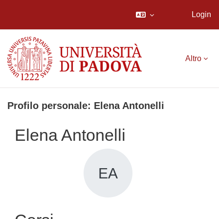
Login
Vai al contenuto principale
Altro
Profilo personale: Elena Antonelli
Elena Antonelli
EA