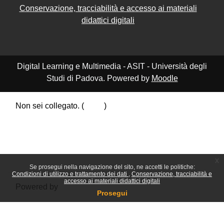
Conservazione, tracciabilità e accesso ai materiali
didattici digitali
Digital Learning e Multimedia - ASIT - Università degli
Studi di Padova. Powered by
Moodle
Non sei collegato. (
Login
)
Riepilogo della conservazione dei dati
Politiche
Ottieni l'app mobile
Passa al tema standard
x
Se prosegui nella navigazione del sito, ne accetti le politiche:
Condizioni di utilizzo e trattamento dei dati
Conservazione, tracciabilità e
accesso ai materiali didattici digitali
Powered by
Moodle
Prosegui