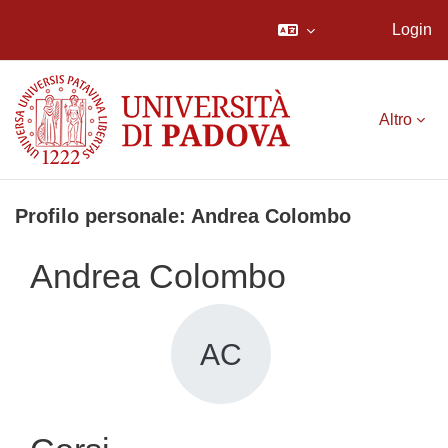
Login
Vai al contenuto principale
Altro
Profilo personale: Andrea Colombo
Andrea Colombo
AC