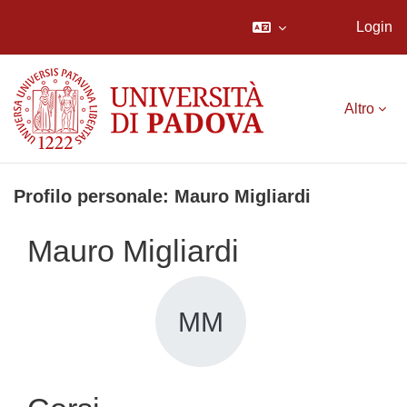
Login
Vai al contenuto principale
Altro
Profilo personale: Mauro Migliardi
Mauro Migliardi
MM