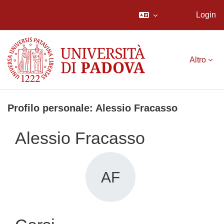
Login
Vai al contenuto principale
Altro
Profilo personale: Alessio Fracasso
Alessio Fracasso
AF