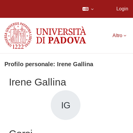
Login
Vai al contenuto principale
Altro
Profilo personale: Irene Gallina
Irene Gallina
IG