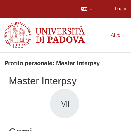
Login
Vai al contenuto principale
Altro
Profilo personale: Master Interpsy
Master Interpsy
MI