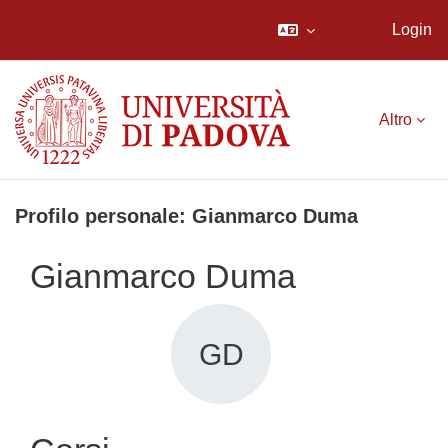
Login
Vai al contenuto principale
Altro
Profilo personale: Gianmarco Duma
Gianmarco Duma
GD