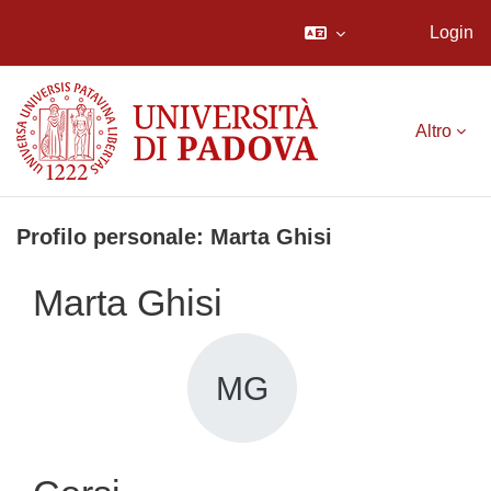
Login
Vai al contenuto principale
Altro
Profilo personale: Marta Ghisi
Marta Ghisi
MG