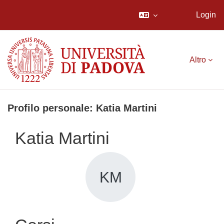
Login
Vai al contenuto principale
Altro
Profilo personale: Katia Martini
Katia Martini
KM