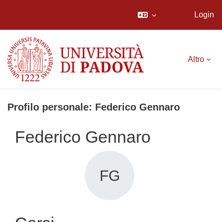
Login
Vai al contenuto principale
Altro
Profilo personale: Federico Gennaro
Federico Gennaro
FG