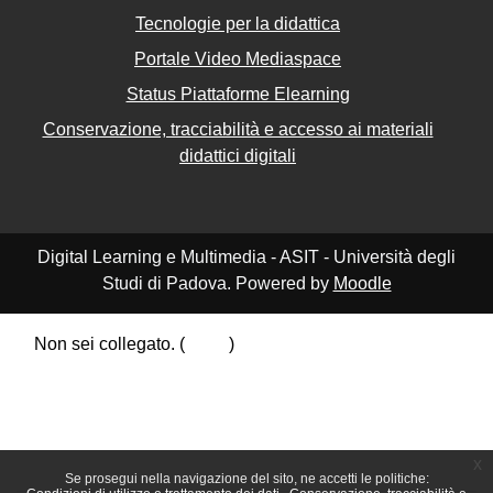
Tecnologie per la didattica
Portale Video Mediaspace
Status Piattaforme Elearning
Conservazione, tracciabilità e accesso ai materiali
didattici digitali
Digital Learning e Multimedia - ASIT - Università degli
Studi di Padova. Powered by
Moodle
Non sei collegato. (
Login
)
Riepilogo della conservazione dei dati
Politiche
Ottieni l'app mobile
Passa al tema standard
x
Se prosegui nella navigazione del sito, ne accetti le politiche: