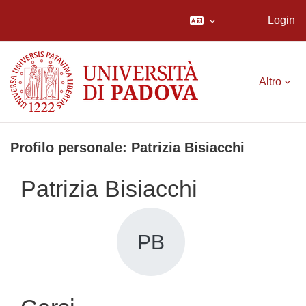
Login
Vai al contenuto principale
Altro
Profilo personale: Patrizia Bisiacchi
Patrizia Bisiacchi
PB