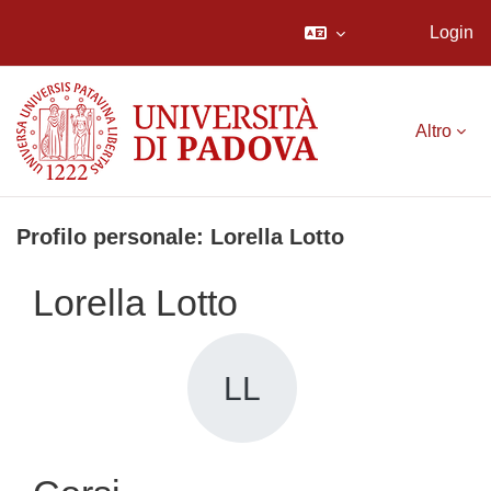
Login
Vai al contenuto principale
Altro
Profilo personale: Lorella Lotto
Lorella Lotto
LL