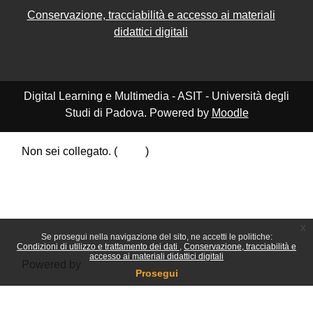
Conservazione, tracciabilità e accesso ai materiali
didattici digitali
Digital Learning e Multimedia - ASIT - Università degli
Studi di Padova. Powered by
Moodle
Non sei collegato. (
Login
)
Riepilogo della conservazione dei dati
Politiche
Ottieni l'app mobile
Passa al tema standard
x
Se prosegui nella navigazione del sito, ne accetti le politiche:
Condizioni di utilizzo e trattamento dei dati
Conservazione, tracciabilità e
accesso ai materiali didattici digitali
Powered by
Moodle
Prosegui