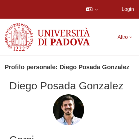
Login
Vai al contenuto principale
Altro
Profilo personale: Diego Posada Gonzalez
Diego Posada Gonzalez